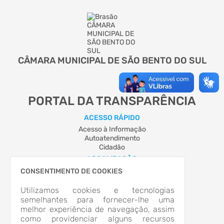
CÂMARA MUNICIPAL DE SÃO BENTO DO SUL
PORTAL DA TRANSPARÊNCIA
ACESSO RÁPIDO
Acesso à Informação
Autoatendimento
Cidadão
LOCALIZAÇÃO
RUA VIGANDO KOCK, Nº 69, CENTRO
CONSENTIMENTO DE COOKIES
São Bento do Sul/SC
CEP: 89.280-367
Utilizamos cookies e tecnologias
Abrir no Mapa
semelhantes para fornecer-lhe uma
melhor experiência de navegação, assim
CONTATOS
como providenciar alguns recursos
(47) 3633-4446