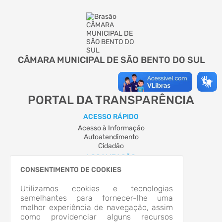
CÂMARA MUNICIPAL DE SÃO BENTO DO SUL
PORTAL DA TRANSPARÊNCIA
ACESSO RÁPIDO
Acesso à Informação
Autoatendimento
Cidadão
LOCALIZAÇÃO
RUA VIGANDO KOCK, Nº 69, CENTRO
CONSENTIMENTO DE COOKIES
São Bento do Sul/SC
CEP: 89.280-367
Utilizamos cookies e tecnologias
Abrir no Mapa
semelhantes para fornecer-lhe uma
melhor experiência de navegação, assim
CONTATOS
como providenciar alguns recursos
(47) 3633-4446